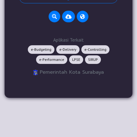
Aplikasi Terkait
e-Budgeting
e-Delivery
e-Controlling
e-Performance
LPSE
SIRUP
Pemerintah Kota Surabaya